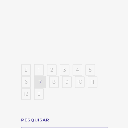
feira e abordou a importância de Alianças
Universidade-Empresa no
desenvolvimento de vacinas Com a
pandemia da Covid-19, o
desenvolvimento tecnológico é cada vez
mais importante para a sociedade e as...
1
2
3
4
5
6
7
8
9
10
11
12
PESQUISAR