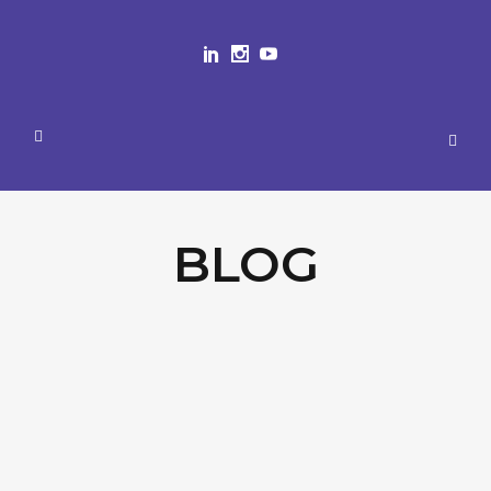
BLOG
27
SEMANA INTENSIVA RECEBE
jul
EMPREENDEDORES DE EDIÇÕES
ANTERIORES DO PDN
A empreendedora Samilla Dornellas,