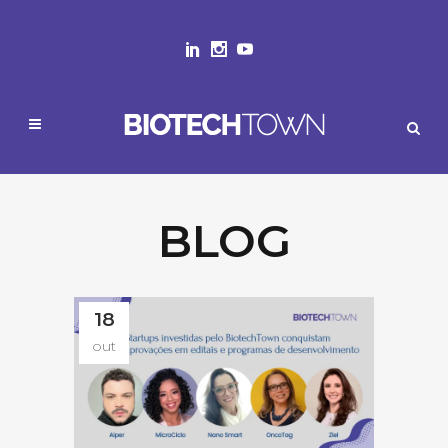
BLOG
18
out