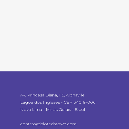
Av. Princesa Diana, 115, Alphaville
Lagoa dos Ingleses - CEP 34018-006
Nova Lima - Minas Gerais - Brasil
contato@biotechtown.com