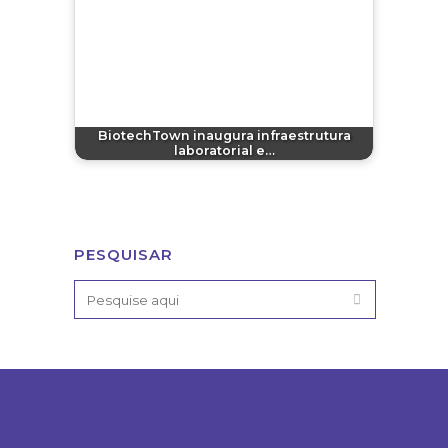
BiotechTown inaugura infraestrutura
laboratorial e…
PESQUISAR