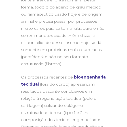
fonte sintética e fonte humana. Desta
forma, todo o colágeno de grau médico
ou farmacêutico usado hoje é de origem
animal e precisa passar por processos
muito caros para se tornar ultrapuro e não
sofrer imunotoxicidade. Além disso, a
disponibilidade desse insumo hoje se dá
somente em proteínas muito quebradas
(peptídeos) e não no seu formato
estruturado (fibroso).
Os processos recentes de
bioengenharia
tecidual
(fora do corpo) apresentam
resultados bastante conclusivos em
relação à regeneração tecidual (pele e
cartilagem) utilizando colágeno
estruturado e fibroso (tipo 1 e 2) na
composição dos tecidos engenheirados.
Portanto, a possibilidade de produção de