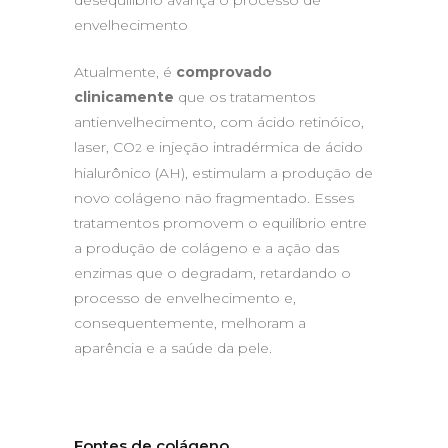
desequilíbrio avança o processo de
envelhecimento
Atualmente, é
comprovado
clinicamente
que os tratamentos
antienvelhecimento, com ácido retinóico,
laser, CO
e injeção intradérmica de ácido
2
hialurônico (AH), estimulam a produção de
novo colágeno não fragmentado. Esses
tratamentos promovem o equilíbrio entre
a produção de colágeno e a ação das
enzimas que o degradam, retardando o
processo de envelhecimento e,
consequentemente, melhoram a
aparência e a saúde da pele.
Fontes de colágeno