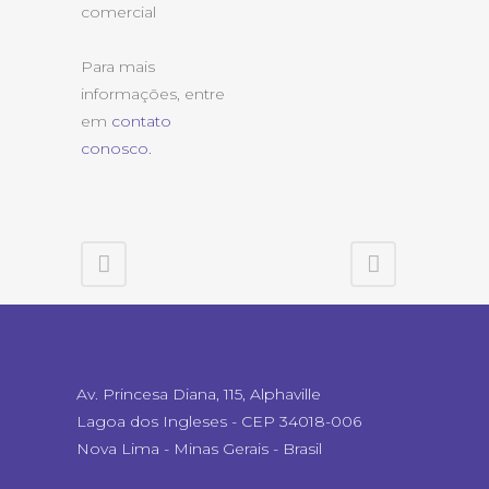
comercial
Para mais
informações, entre
em
contato
conosco.
Av. Princesa Diana, 115, Alphaville
Lagoa dos Ingleses - CEP 34018-006
Nova Lima - Minas Gerais - Brasil