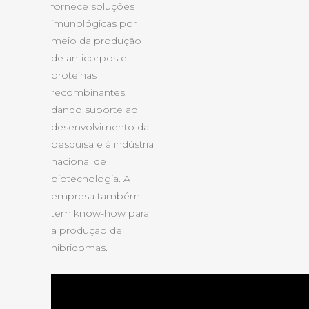
fornece soluções
imunológicas por
meio da produção
de anticorpos e
proteínas
recombinantes,
dando suporte ao
desenvolvimento da
pesquisa e à indústria
nacional de
biotecnologia. A
empresa também
tem know-how para
a produção de
hibridomas.