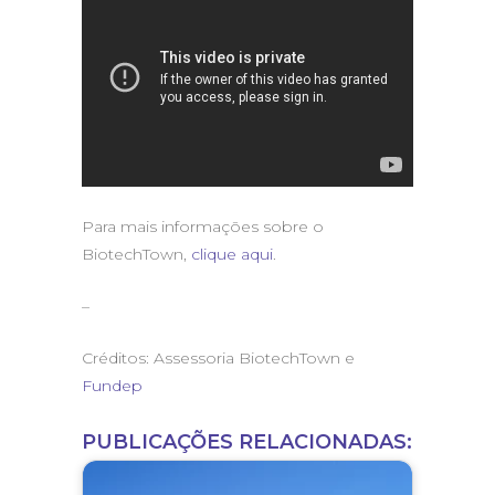
Para mais informações sobre o
BiotechTown,
clique aqui
.
–
Créditos: Assessoria BiotechTown e
Fundep
PUBLICAÇÕES RELACIONADAS: