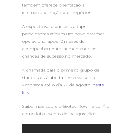
também oferece orientação à
internacionalização dos negócios.
A expectativa é que as startups
participantes atinjam um novo patamar
operacional após 12 meses de
acompanhamento, aumentando as
chances de sucesso no mercado.
A chamada para o primeiro grupo de
startups está aberta. Inscreva-se no
Programa até o dia 26 de agosto,
neste
link
.
Saiba mais sobre o BiotechTown e confira
como foi o evento de inauguração: