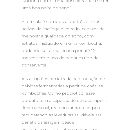
funciona como “uma dose ideal para se ter
uma boa noite de sono”.
A fórmula é composta por três plantas
nativas da caatinga e cerrado, capazes de
melhorar a qualidade do sono, com
extratos misturado em uma kombucha,
podendo ser armazenada por até 12
meses sem o uso de nenhum tipo de
conservante.
A startup é especializada na produção de
bebidas fermentadas a partir de chás, as
kombuchas. Como probiótico, esse
produto tem a capacidade de recompor a
flora intestinal, recolonizando o corpo e
recuperando as leveduras saudáveis. Os
benefícios atingem desde
neurotransmissores até o mecanismo